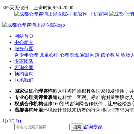
365天无假日，上班时间8:30-20:00
手机官网
网站首页
中心简介
服务范围
青少年心理
儿童心理
心理表现
家庭问题
孩子教育
职场
专家团队
咨询个案
预约咨询
联系我们
国家认证心理咨询师
入驻咨询师都具备国家颁发资质，并
专业心理测评量表
通过科学、客观、标准的测量手段对人
权威合作机构
健康160预约咨询网合作伙伴，让您轻松放
温馨咨询环境
环境设计皆以来访者的行为和心理需求为前
1()
1()
1()
咨询专家