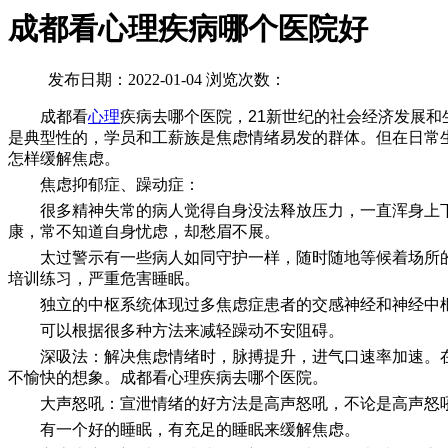
成都看心理疾病哪个医院好
发布日期：2022-01-04 浏览次数：
成都看
心理
疾病去哪个医院，21新世纪的社会经济发展
是典型性的，学员和工薪族是焦虑情绪易发的群体。但在日常
怎样缓解焦虑。
焦虑抑郁症、躁动症：
很多精神失常的病人觉得自身没法释放压力，一直浑身上下
康，常不知道自身忧虑，却愁眉不展。
太过警示有一些病人如同守护一样，随时随地等候着场所的
培训练习，严重危害睡眠。
独立的中枢系统体现过多焦虑症患者的交感神经和神经中枢
可以根据很多种方法来减轻躁动不安阻碍。
深吸法：解决焦虑情绪时，脉搏提升，进气口速率加速。在
不愉快的想象。成都看心理疾病去哪个医院。
大声怒吼：宣泄情绪的好方法是高声怒吼，不论是高声怒吼
有一个好的睡眠，有充足的睡眠来缓解焦虑。