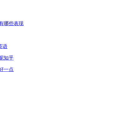
有哪些表现
英语
呢知乎
好一点