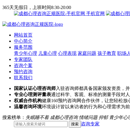
365天无假日，上班时间8:30-20:00
手机官网
网站首页
中心简介
服务范围
青少年心理
儿童心理
心理表现
家庭问题
孩子教育
职场
专家团队
咨询个案
预约咨询
联系我们
国家认证心理咨询师
入驻咨询师都具备国家颁发资质，并
专业心理测评量表
通过科学、客观、标准的测量手段对人
权威合作机构
健康160预约咨询网合作伙伴，让您轻松放
温馨咨询环境
环境设计皆以来访者的行为和心理需求为前
搜索榜单：
失眠睡不着
成都心理咨询
情绪问题
抑郁
青少年心
咨询专家