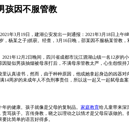
岁男孩因不服管教
21年3月19日，建湖公安发出一则通报：2021年3月18日上午
3岁，杨某之子)抓获。经查，3月16日晚，邵某因不服杨某管教
21年12月2日晚间，四川省成都市沅江泗湖山镇一名12岁的
原因疑似男孩抽烟被母亲打后，不满母亲管教太严，心生怨恨持
校里认真读书，然而，由于种种原因，他或她拿起身边的凶器对
满14周岁的未成年人不负刑事责任，所以这一起又一起弑母血
年的健康。孩子就像是父母的复制品。
家庭教育
给儿童带来深
，责骂孩子。言传身教，晓之以理动之以情才是父母应该做的。
果要比简单的语言好得多。