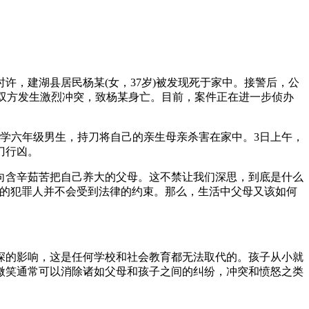
8时许，建湖县居民杨某(女，37岁)被发现死于家中。接警后，公
，双方发生激烈冲突，致杨某身亡。目前，案件正在进一步侦办
小学六年级男生，持刀将自己的亲生母亲杀害在家中。3日上午，
刀行凶。
向含辛茹苦把自己养大的父母。这不禁让我们深思，到底是什么
案的犯罪人并不会受到法律的约束。那么，生活中父母又该如何
深的影响，这是任何学校和社会教育都无法取代的。孩子从小就
微笑通常可以消除诸如父母和孩子之间的纠纷，冲突和愤怒之类