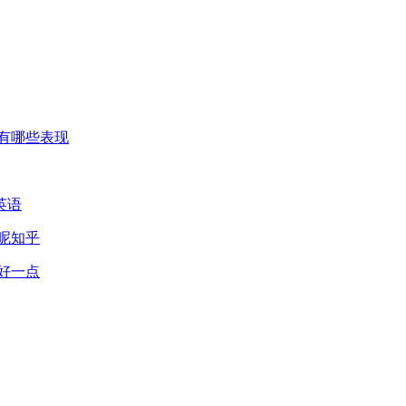
有哪些表现
英语
呢知乎
好一点