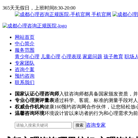
365天无假日，上班时间8:30-20:00
手机官网
网站首页
中心简介
服务范围
青少年心理
儿童心理
心理表现
家庭问题
孩子教育
职场
专家团队
咨询个案
预约咨询
联系我们
国家认证心理咨询师
入驻咨询师都具备国家颁发资质，并
专业心理测评量表
通过科学、客观、标准的测量手段对人
权威合作机构
健康160预约咨询网合作伙伴，让您轻松放
温馨咨询环境
环境设计皆以来访者的行为和心理需求为前
咨询专家