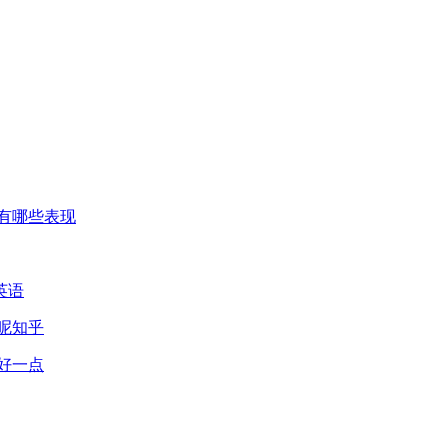
有哪些表现
英语
呢知乎
好一点