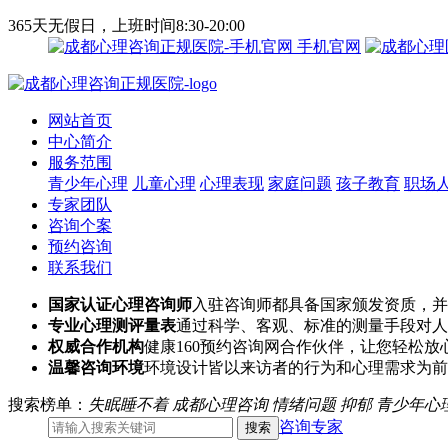
365天无假日，上班时间8:30-20:00
手机官网
网站首页
中心简介
服务范围
青少年心理
儿童心理
心理表现
家庭问题
孩子教育
职场
专家团队
咨询个案
预约咨询
联系我们
国家认证心理咨询师
入驻咨询师都具备国家颁发资质，并
专业心理测评量表
通过科学、客观、标准的测量手段对人
权威合作机构
健康160预约咨询网合作伙伴，让您轻松放
温馨咨询环境
环境设计皆以来访者的行为和心理需求为前
搜索榜单：
失眠睡不着
成都心理咨询
情绪问题
抑郁
青少年心
咨询专家