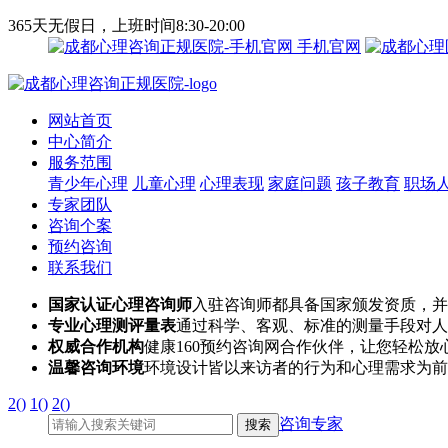
365天无假日，上班时间8:30-20:00
手机官网
网站首页
中心简介
服务范围
青少年心理
儿童心理
心理表现
家庭问题
孩子教育
职场
专家团队
咨询个案
预约咨询
联系我们
国家认证心理咨询师
入驻咨询师都具备国家颁发资质，并
专业心理测评量表
通过科学、客观、标准的测量手段对人
权威合作机构
健康160预约咨询网合作伙伴，让您轻松放
温馨咨询环境
环境设计皆以来访者的行为和心理需求为前
2()
1()
2()
咨询专家