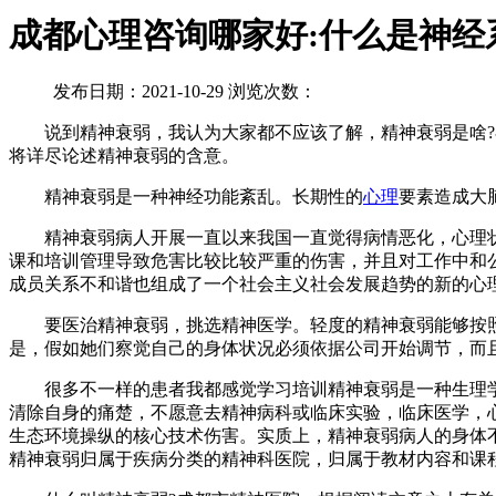
成都心理咨询哪家好:什么是神经
发布日期：2021-10-29 浏览次数：
说到精神衰弱，我认为大家都不应该了解，精神衰弱是啥?在
将详尽论述精神衰弱的含意。
精神衰弱是一种神经功能紊乱。长期性的
心理
要素造成大
精神衰弱病人开展一直以来我国一直觉得病情恶化，心理状
课和培训管理导致危害比较比较严重的伤害，并且对工作中和
成员关系不和谐也组成了一个社会主义社会发展趋势的新的心
要医治精神衰弱，挑选精神医学。轻度的精神衰弱能够按照
是，假如她们察觉自己的身体状况必须依据公司开始调节，而
很多不一样的患者我都感觉学习培训精神衰弱是一种生理学
清除自身的痛楚，不愿意去精神病科或临床实验，临床医学，
生态环境操纵的核心技术伤害。实质上，精神衰弱病人的身体
精神衰弱归属于疾病分类的精神科医院，归属于教材内容和课