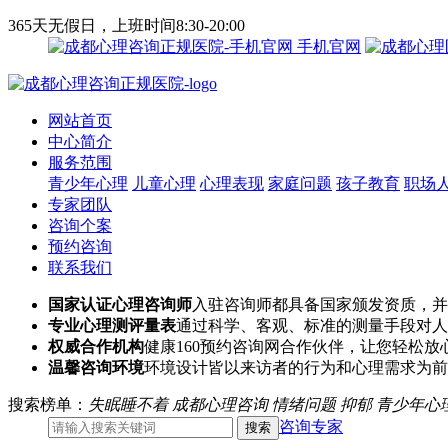
365天无假日，上班时间8:30-20:00
手机官网
网站首页
中心简介
服务范围
青少年心理
儿童心理
心理表现
家庭问题
孩子教育
职场
专家团队
咨询个案
预约咨询
联系我们
国家认证心理咨询师
入驻咨询师都具备国家颁发资质，并
专业心理测评量表
通过科学、客观、标准的测量手段对人
权威合作机构
健康160预约咨询网合作伙伴，让您轻松放
温馨咨询环境
环境设计皆以来访者的行为和心理需求为前
搜索榜单：
失眠睡不着
成都心理咨询
情绪问题
抑郁
青少年心
咨询专家