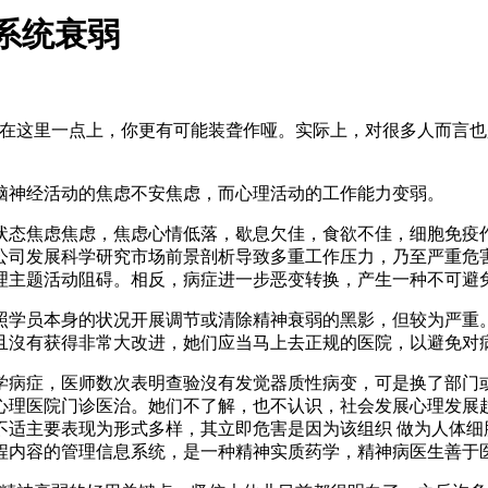
系统衰弱
这里一点上，你更有可能装聋作哑。实际上，对很多人而言也
脑神经活动的焦虑不安焦虑，而心理活动的工作能力变弱。
态焦虑焦虑，焦虑心情低落，歇息欠佳，食欲不佳，细胞免疫作
公司发展科学研究市场前景剖析导致多重工作压力，乃至严重危
理主题活动阻碍。相反，病症进一步恶变转换，产生一种不可避
学员本身的状况开展调节或清除精神衰弱的黑影，但较为严重。
且沒有获得非常大改进，她们应当马上去正规的医院，以避免对
病症，医师数次表明查验沒有发觉器质性病变，可是换了部门或
心理医院门诊医治。她们不了解，也不认识，社会发展心理发展
不适主要表现为形式多样，其立即危害是因为该组织 做为人体细
程内容的管理信息系统，是一种精神实质药学，精神病医生善于