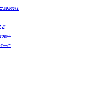
有哪些表现
英语
呢知乎
好一点