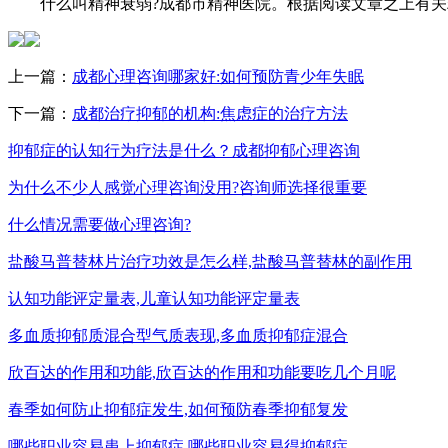
什么叫精神衰弱?成都市精神医院。根据阅读文章之上有关
上一篇：
成都心理咨询哪家好:如何预防青少年失眠
下一篇：
成都治疗抑郁的机构:焦虑症的治疗方法
抑郁症的认知行为疗法是什么？成都抑郁心理咨询
为什么不少人感觉心理咨询没用?咨询师选择很重要
什么情况需要做心理咨询?
盐酸马普替林片治疗功效是怎么样,盐酸马普替林的副作用
认知功能评定量表,儿童认知功能评定量表
多血质抑郁质混合型气质表现,多血质抑郁症混合
欣百达的作用和功能,欣百达的作用和功能要吃几个月呢
春季如何防止抑郁症发生,如何预防春季抑郁复发
哪些职业容易患上抑郁症,哪些职业容易得抑郁症