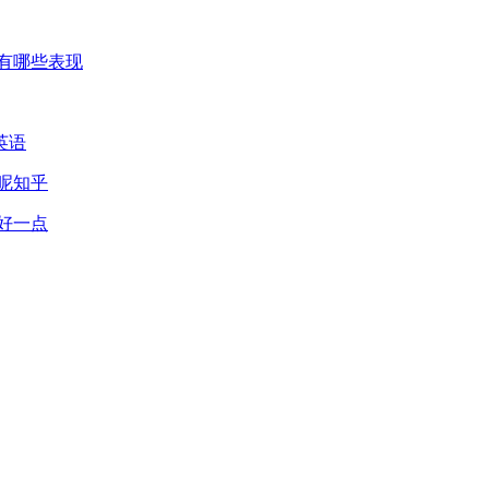
有哪些表现
英语
呢知乎
好一点