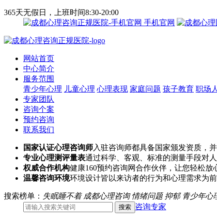
365天无假日，上班时间8:30-20:00
手机官网
网站首页
中心简介
服务范围
青少年心理
儿童心理
心理表现
家庭问题
孩子教育
职场
专家团队
咨询个案
预约咨询
联系我们
国家认证心理咨询师
入驻咨询师都具备国家颁发资质，并
专业心理测评量表
通过科学、客观、标准的测量手段对人
权威合作机构
健康160预约咨询网合作伙伴，让您轻松放
温馨咨询环境
环境设计皆以来访者的行为和心理需求为前
搜索榜单：
失眠睡不着
成都心理咨询
情绪问题
抑郁
青少年心
咨询专家