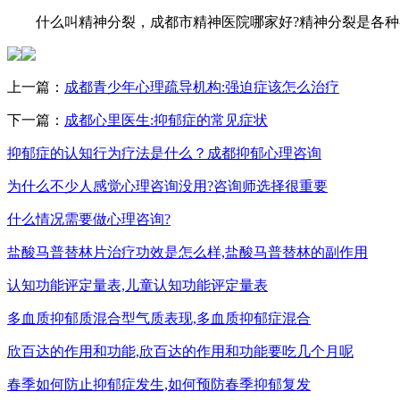
什么叫精神分裂，成都市精神医院哪家好?精神分裂是各种
上一篇：
成都青少年心理疏导机构:强迫症该怎么治疗
下一篇：
成都心里医生:抑郁症的常见症状
抑郁症的认知行为疗法是什么？成都抑郁心理咨询
为什么不少人感觉心理咨询没用?咨询师选择很重要
什么情况需要做心理咨询?
盐酸马普替林片治疗功效是怎么样,盐酸马普替林的副作用
认知功能评定量表,儿童认知功能评定量表
多血质抑郁质混合型气质表现,多血质抑郁症混合
欣百达的作用和功能,欣百达的作用和功能要吃几个月呢
春季如何防止抑郁症发生,如何预防春季抑郁复发