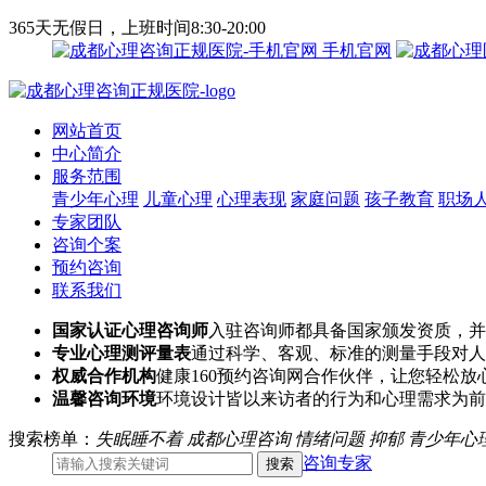
365天无假日，上班时间8:30-20:00
手机官网
网站首页
中心简介
服务范围
青少年心理
儿童心理
心理表现
家庭问题
孩子教育
职场
专家团队
咨询个案
预约咨询
联系我们
国家认证心理咨询师
入驻咨询师都具备国家颁发资质，并
专业心理测评量表
通过科学、客观、标准的测量手段对人
权威合作机构
健康160预约咨询网合作伙伴，让您轻松放
温馨咨询环境
环境设计皆以来访者的行为和心理需求为前
搜索榜单：
失眠睡不着
成都心理咨询
情绪问题
抑郁
青少年心
咨询专家