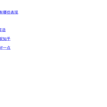
有哪些表现
英语
呢知乎
好一点