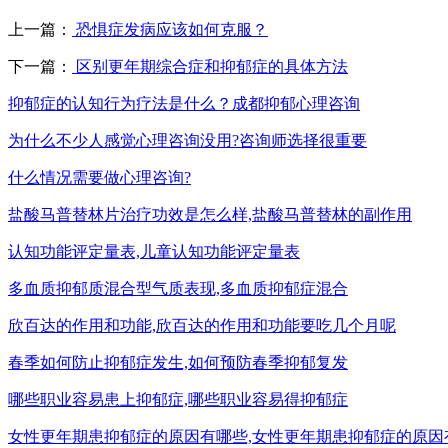
上一篇：
恐惧症发病应该如何克服？
下一篇：
区别更年期综合症和抑郁症的具体方法
抑郁症的认知行为疗法是什么？成都抑郁心理咨询
为什么不少人感觉心理咨询没用?咨询师选择很重要
什么情况需要做心理咨询?
盐酸马普替林片治疗功效是怎么样,盐酸马普替林的副作用
认知功能评定量表,儿童认知功能评定量表
多血质抑郁质混合型气质表现,多血质抑郁症混合
欣百达的作用和功能,欣百达的作用和功能要吃几个月呢
春季如何防止抑郁症发生,如何预防春季抑郁复发
哪些职业容易患上抑郁症,哪些职业容易得抑郁症
女性更年期患抑郁症的原因有哪些,女性更年期患抑郁症的原因