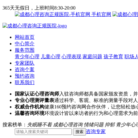
365天无假日，上班时间8:30-20:00
手机官网
网站首页
中心简介
服务范围
青少年心理
儿童心理
心理表现
家庭问题
孩子教育
职场
专家团队
咨询个案
预约咨询
联系我们
国家认证心理咨询师
入驻咨询师都具备国家颁发资质，并
专业心理测评量表
通过科学、客观、标准的测量手段对人
权威合作机构
健康160预约咨询网合作伙伴，让您轻松放
温馨咨询环境
环境设计皆以来访者的行为和心理需求为前
搜索榜单：
失眠睡不着
成都心理咨询
情绪问题
抑郁
青少年心
咨询专家