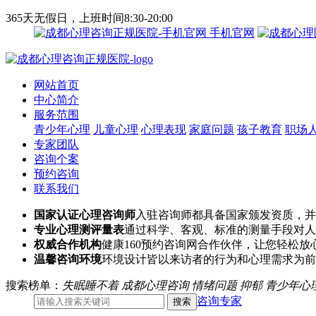
365天无假日，上班时间8:30-20:00
手机官网
网站首页
中心简介
服务范围
青少年心理
儿童心理
心理表现
家庭问题
孩子教育
职场
专家团队
咨询个案
预约咨询
联系我们
国家认证心理咨询师
入驻咨询师都具备国家颁发资质，并
专业心理测评量表
通过科学、客观、标准的测量手段对人
权威合作机构
健康160预约咨询网合作伙伴，让您轻松放
温馨咨询环境
环境设计皆以来访者的行为和心理需求为前
搜索榜单：
失眠睡不着
成都心理咨询
情绪问题
抑郁
青少年心
咨询专家