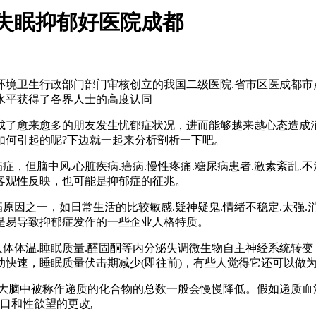
失眠抑郁好医院成都
环境卫生行政部门部门审核创立的我国二级医院.省市区医成都市
水平获得了各界人士的高度认同
了愈来愈多的朋友发生忧郁症状况，进而能够越来越心态造成消
如何引起的呢?下边就一起来分析剖析一下吧。
，但脑中风.心脏疾病.癌病.慢性疼痛.糖尿病患者.激素紊乱.
客观性反映，也可能是抑郁症的征兆。
之一，如日常生活的比较敏感.疑神疑鬼.情绪不稳定.太强.消
是易导致抑郁症发作的一些企业人格特质。
体体温.睡眠质量.醛固酮等内分泌失调微生物自主神经系统转变
动快速，睡眠质量伏击期减少(即往前)，有些人觉得它还可以做
的大脑中被称作递质的化合物的总数一般会慢慢降低。假如递质血
口和性欲望的更改,