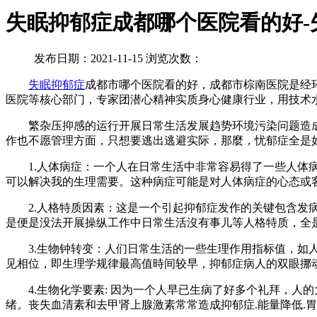
失眠抑郁症成都哪个医院看的好-
发布日期：2021-11-15 浏览次数：
失眠
抑郁症
成都市哪个医院看的好，成都市棕南医院是经
医院等核心部门，专家团潜心精神实质身心健康行业，用技术
繁杂压抑感的运行开展日常生活发展趋势环境污染问题造成
作也不愿管理方面，只想要逃出逃避实际，那麼，忧郁症全是
1.人体病症：一个人在日常生活中非常容易得了一些人体病症
可以解决我的生理需要。这种病症可能是对人体病症的心态或
2.人格特质因素：这是一个引起抑郁症发作的关键包含发病原因
是便是没法开展操纵工作中日常生活沒有事儿等人格特质，全
3.生物钟转变：人们日常生活的一些生理作用指标值，如人
见相位，即生理学规律最高值時间较早，抑郁症病人的双眼挪
4.生物化学要素: 因为一个人早已生病了好多个礼拜，人
绪。丧失血清素和去甲肾上腺激素常常造成抑郁症.能量降低.胃