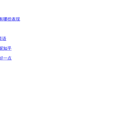
有哪些表现
英语
呢知乎
好一点