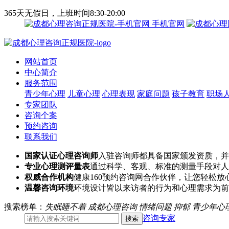
365天无假日，上班时间8:30-20:00
手机官网
网站首页
中心简介
服务范围
青少年心理
儿童心理
心理表现
家庭问题
孩子教育
职场
专家团队
咨询个案
预约咨询
联系我们
国家认证心理咨询师
入驻咨询师都具备国家颁发资质，并
专业心理测评量表
通过科学、客观、标准的测量手段对人
权威合作机构
健康160预约咨询网合作伙伴，让您轻松放
温馨咨询环境
环境设计皆以来访者的行为和心理需求为前
搜索榜单：
失眠睡不着
成都心理咨询
情绪问题
抑郁
青少年心
咨询专家