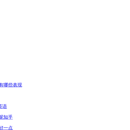
有哪些表现
英语
呢知乎
好一点