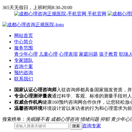
365天无假日，上班时间8:30-20:00
手机官网
网站首页
中心简介
服务范围
青少年心理
儿童心理
心理表现
家庭问题
孩子教育
职场
专家团队
咨询个案
预约咨询
联系我们
国家认证心理咨询师
入驻咨询师都具备国家颁发资质，并
专业心理测评量表
通过科学、客观、标准的测量手段对人
权威合作机构
健康160预约咨询网合作伙伴，让您轻松放
温馨咨询环境
环境设计皆以来访者的行为和心理需求为前
搜索榜单：
失眠睡不着
成都心理咨询
情绪问题
抑郁
青少年心
咨询专家