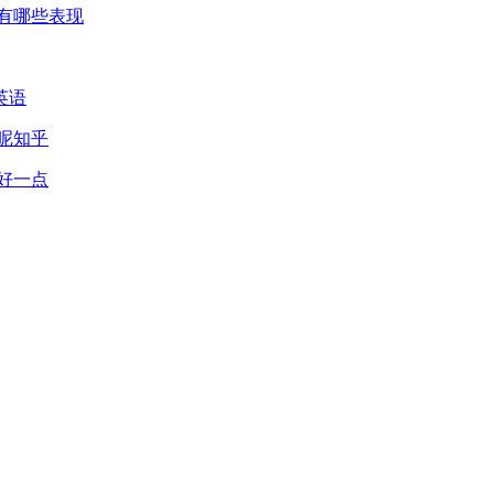
有哪些表现
英语
呢知乎
好一点