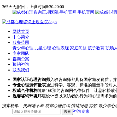
365天无假日，上班时间8:30-20:00
手机官网
网站首页
中心简介
服务范围
青少年心理
儿童心理
心理表现
家庭问题
孩子教育
职场
专家团队
咨询个案
预约咨询
联系我们
国家认证心理咨询师
入驻咨询师都具备国家颁发资质，并
专业心理测评量表
通过科学、客观、标准的测量手段对人
权威合作机构
健康160预约咨询网合作伙伴，让您轻松放
温馨咨询环境
环境设计皆以来访者的行为和心理需求为前
搜索榜单：
失眠睡不着
成都心理咨询
情绪问题
抑郁
青少年心
咨询专家