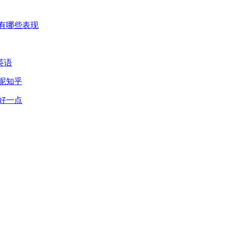
有哪些表现
英语
呢知乎
好一点