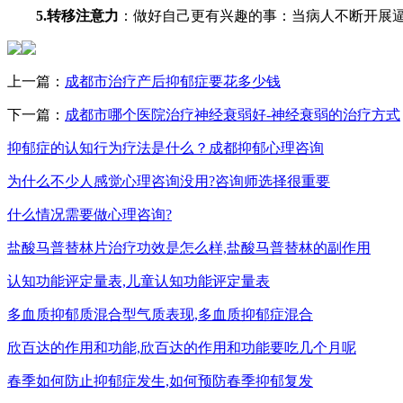
5.转移注意力
：做好自己更有兴趣的事：当病人不断开展
上一篇：
成都市治疗产后抑郁症要花多少钱
下一篇：
成都市哪个医院治疗神经衰弱好-神经衰弱的治疗方式
抑郁症的认知行为疗法是什么？成都抑郁心理咨询
为什么不少人感觉心理咨询没用?咨询师选择很重要
什么情况需要做心理咨询?
盐酸马普替林片治疗功效是怎么样,盐酸马普替林的副作用
认知功能评定量表,儿童认知功能评定量表
多血质抑郁质混合型气质表现,多血质抑郁症混合
欣百达的作用和功能,欣百达的作用和功能要吃几个月呢
春季如何防止抑郁症发生,如何预防春季抑郁复发