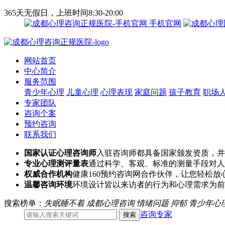
365天无假日，上班时间8:30-20:00
手机官网
网站首页
中心简介
服务范围
青少年心理
儿童心理
心理表现
家庭问题
孩子教育
职场
专家团队
咨询个案
预约咨询
联系我们
国家认证心理咨询师
入驻咨询师都具备国家颁发资质，并
专业心理测评量表
通过科学、客观、标准的测量手段对人
权威合作机构
健康160预约咨询网合作伙伴，让您轻松放
温馨咨询环境
环境设计皆以来访者的行为和心理需求为前
搜索榜单：
失眠睡不着
成都心理咨询
情绪问题
抑郁
青少年心
咨询专家