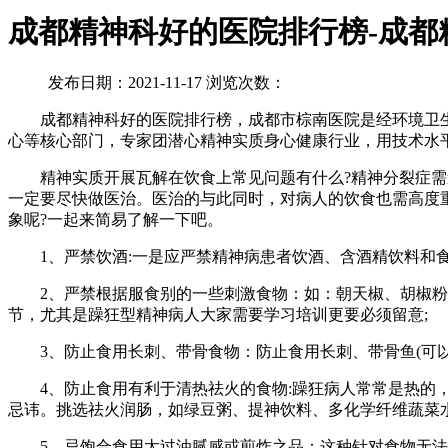
成都精神科好的医院排行榜-成都
发布日期：2021-11-17 浏览次数：
成都精神科好的医院排行榜，成都市棕南医院是经环境卫生
心等核心部门，专家团潜心精神实质身心健康行业，用技术水
精神实质开展瓦解在饮食上常见问题有什么?精神分裂症需造
一定要尽快做医治。医治的与此同时，对病人的饮食也需高度
象呢?一起来简易了解一下吧。
1、严禁饮酒:一是应严禁精神病患者饮酒、含酒精饮料和食
2、严禁根据服食别的一些刺激食物：如：朝天椒、胡椒粉、
节，尤其是躁狂型精神病人大家需要学习培训更要必须留意;
3、防止食用长刺、带骨食物：防止食用长刺、带骨鱼(可以用
4、防止食用有利于清热祛火的食物:躁狂病人常常是热的，
忌讳。挑选祛火润肠，如绿豆粥、提神饮料、多化学纤维蔬菜
5、忌饱合食用太过油腻感或煎炸之品：这种针对食物无法