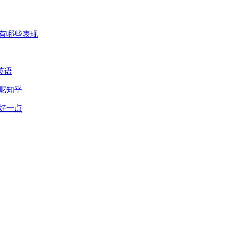
有哪些表现
英语
呢知乎
好一点