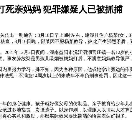
 打死亲妈妈 犯罪嫌疑人已被抓捕
传出一则通告：3月18日早上8时左右，建湖县住户杨某(女，3
捕。核查，3月16日晚，邵某因不服杨某教导，彼此产生强烈矛盾
021年12月2日夜间，湖南益阳市沅江泗湖官庄镇一名12岁
察。事发缘故疑是男孩儿吸烟被妈妈打后，不满意妈妈教导很严
园内里努力学习，殊不知，因为各种原因，他或她拿出旁边的作
律法规：不满意14周岁以上的未成年不辜负刑事处罚，因此这
年的身心健康。孩子就好像父母的仿制品。亲子教育给少年儿童
应该过多地指责，责怪孩子。以身作则，以理服人以情动人才算
到真心实意和激励，那麼实际效果要比简洁的语言表达好很多。