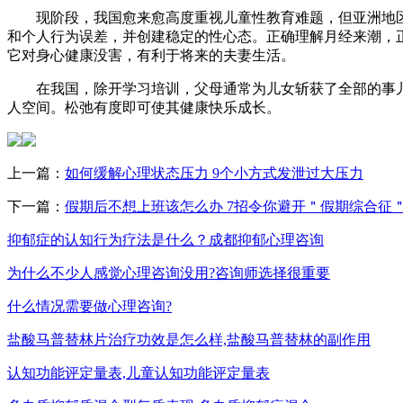
现阶段，我国愈来愈高度重视儿童性教育难题，但亚洲地区
和个人行为误差，并创建稳定的性心态。正确理解月经来潮，
它对身心健康没害，有利于将来的夫妻生活。
在我国，除开学习培训，父母通常为儿女斩获了全部的事儿
人空间。松弛有度即可使其健康快乐成长。
上一篇：
如何缓解心理状态压力 9个小方式发泄过大压力
下一篇：
假期后不想上班该怎么办 7招令你避开＂假期综合征
抑郁症的认知行为疗法是什么？成都抑郁心理咨询
为什么不少人感觉心理咨询没用?咨询师选择很重要
什么情况需要做心理咨询?
盐酸马普替林片治疗功效是怎么样,盐酸马普替林的副作用
认知功能评定量表,儿童认知功能评定量表