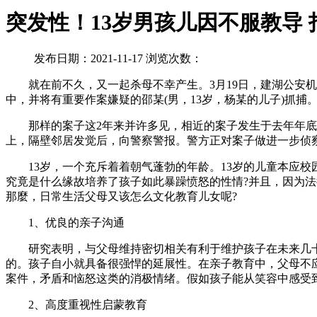
突发性！13岁男孩儿因不服教导
发布日期：2021-11-17 浏览次数：
就在前不久，又一起杀母不幸产生。3月19日，建湖公安机关
中，并将有重要作案嫌疑的邵某(男，13岁，杨某的儿子)抓
那样的案子这2年来并许多见，相近的案子发生于去年年底。2
上，隔壁邻居发觉后，向警察警报。警方正对案子做进一步侦
13岁，一个充斥着着朝气蓬勃的年龄。13岁的儿童本应校
究竟是什么缘故培养了孩子如此暴躁愤怒的性情?并且，因为法
那麼，日常生活父母又该怎么文化教育儿女呢?
1、优良的亲子沟通
研究表明，与父母维持密切相关有利于维护孩子在未来几十
的。孩子自小就具备很强悍的延展性。在亲子教育中，父母不
案件，矛盾和恼怒这类的消极情绪。假如孩子能从笑容中感受
2、高度重视性启蒙教育