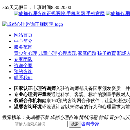
365天无假日，上班时间8:30-20:00
手机官网
网站首页
中心简介
服务范围
青少年心理
儿童心理
心理表现
家庭问题
孩子教育
职场
专家团队
咨询个案
预约咨询
联系我们
国家认证心理咨询师
入驻咨询师都具备国家颁发资质，并
专业心理测评量表
通过科学、客观、标准的测量手段对人
权威合作机构
健康160预约咨询网合作伙伴，让您轻松放
温馨咨询环境
环境设计皆以来访者的行为和心理需求为前
搜索榜单：
失眠睡不着
成都心理咨询
情绪问题
抑郁
青少年心
咨询专家