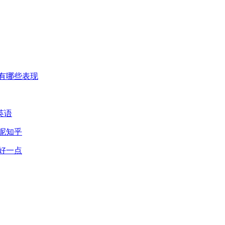
有哪些表现
英语
呢知乎
好一点