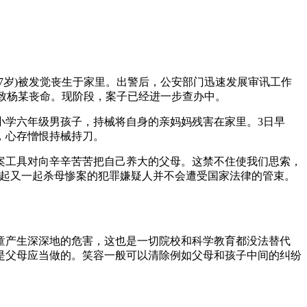
7岁)被发觉丧生于家里。出警后，公安部门迅速发展审讯工作
，致杨某丧命。现阶段，案子已经进一步查办中。
的小学六年级男孩子，持械将自身的亲妈妈残害在家里。3日早
，心存憎恨持械持刀。
案工具对向辛辛苦苦把自己养大的父母。这禁不住使我们思索，
一起又一起杀母惨案的犯罪嫌疑人并不会遭受国家法律的管束。
产生深深地的危害，这也是一切院校和科学教育都没法替代
是父母应当做的。笑容一般可以清除例如父母和孩子中间的纠纷