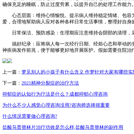
确保充足的睡眠，防止过度劳累，以提升自己的处理工作能力
心态层面：维持心情愉悦。提示病人维持稳定情绪、包容为
爱，合理地幫助病人应对各种各样日常生活事情，整理好自身
日常保洁、预防感染：生理期应注意维持会阴部的清理，采
搞好纪录：应将病人每一次经行日期、经前心态和举动的变
神疾病发作前兆，便于能够更好地开展医护。假如需要住院治
上一篇：
梦见别人的小孩子有什么含义 作梦针对大家有哪些实
下一篇：
2021精神分裂症的治疗方法
抑郁症的认知行为疗法是什么？成都抑郁心理咨询
为什么不少人感觉心理咨询没用?咨询师选择很重要
什么情况需要做心理咨询?
盐酸马普替林片治疗功效是怎么样,盐酸马普替林的副作用