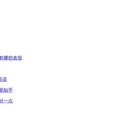
有哪些表现
英语
呢知乎
好一点