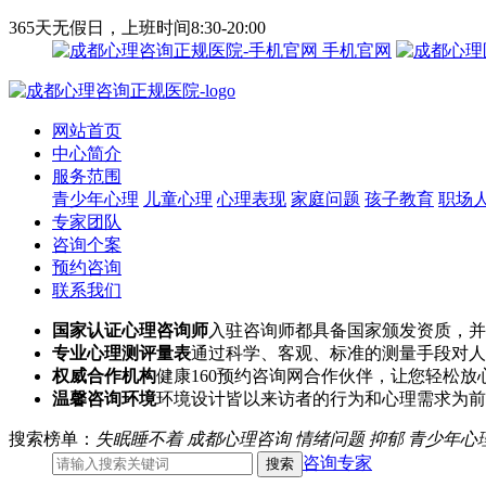
365天无假日，上班时间8:30-20:00
手机官网
网站首页
中心简介
服务范围
青少年心理
儿童心理
心理表现
家庭问题
孩子教育
职场
专家团队
咨询个案
预约咨询
联系我们
国家认证心理咨询师
入驻咨询师都具备国家颁发资质，并
专业心理测评量表
通过科学、客观、标准的测量手段对人
权威合作机构
健康160预约咨询网合作伙伴，让您轻松放
温馨咨询环境
环境设计皆以来访者的行为和心理需求为前
搜索榜单：
失眠睡不着
成都心理咨询
情绪问题
抑郁
青少年心
咨询专家