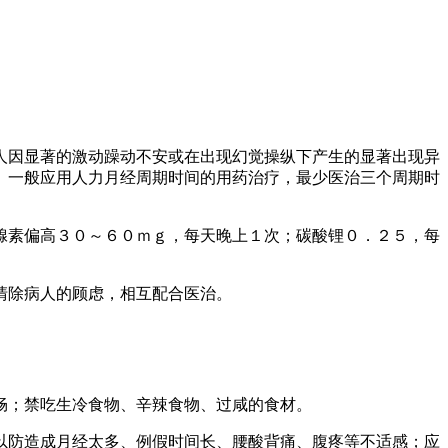
因显著的激动躁动不安或在出现幻觉操纵下产生的显著出现异
。一般应用人力月经周期时间的用药治疗，最少医治三个周期时
素偏高３０～６０ｍｇ，每天晚上１次；碳酸锂０．２５，每
清除病人的顾虑，相互配合医治。
；禁吃生冷食物、辛辣食物、过咸的食材。
防造成月经太多、例假时间长、腰酸背痛、腹疼等不适感；应