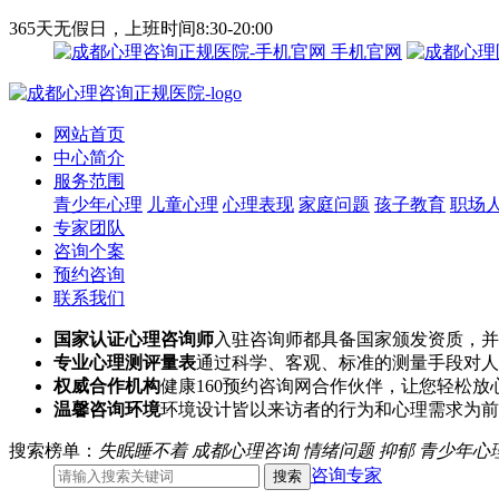
365天无假日，上班时间8:30-20:00
手机官网
网站首页
中心简介
服务范围
青少年心理
儿童心理
心理表现
家庭问题
孩子教育
职场
专家团队
咨询个案
预约咨询
联系我们
国家认证心理咨询师
入驻咨询师都具备国家颁发资质，并
专业心理测评量表
通过科学、客观、标准的测量手段对人
权威合作机构
健康160预约咨询网合作伙伴，让您轻松放
温馨咨询环境
环境设计皆以来访者的行为和心理需求为前
搜索榜单：
失眠睡不着
成都心理咨询
情绪问题
抑郁
青少年心
咨询专家